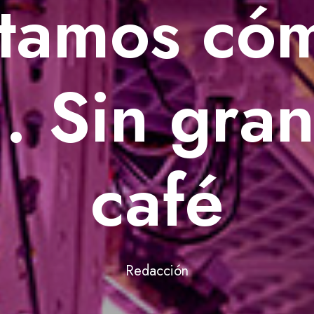
tamos cóm
.. Sin gra
café
Redacción