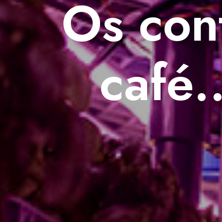
Os con
café.