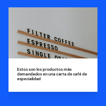
 son los productos más
El precio d
dados en una carta de café de
actores y 
ialidad