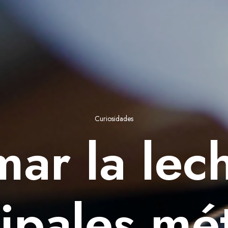
Curiosidades
ar la lech
cipales mé