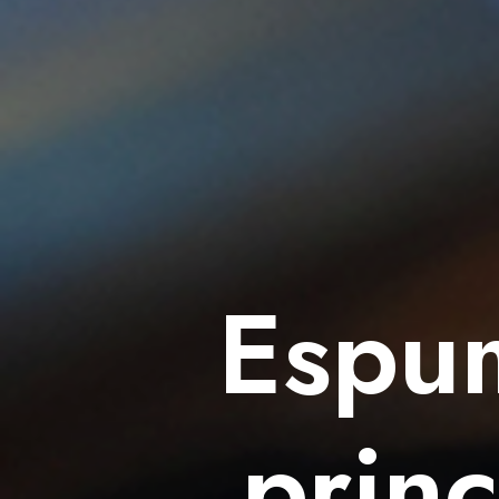
Espum
prin