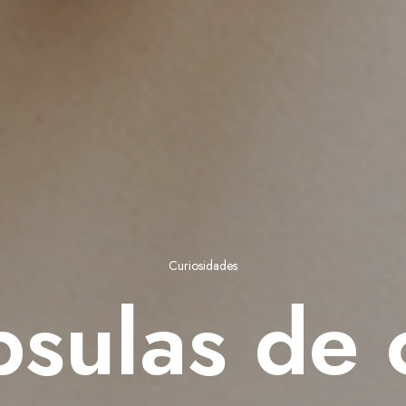
Curiosidades
psulas de c