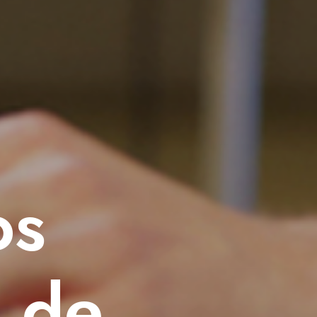
os
 de