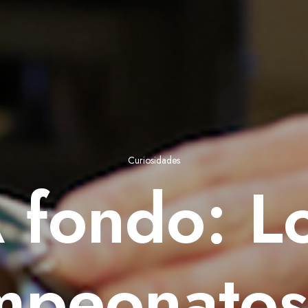
Curiosidades
 fondo: L
mpeonatos