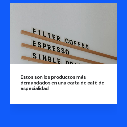
 son los productos más
El precio d
dados en una carta de café de
actores y 
ialidad